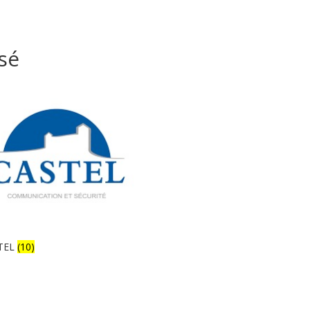
sé
TEL
(10)