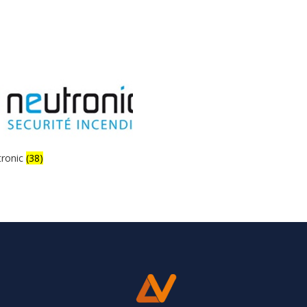
tronic
(38)