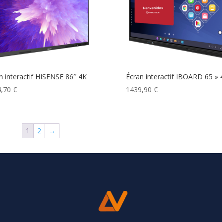
n interactif HISENSE 86″ 4K
Écran interactif IBOARD 65 » 
4,70
€
1439,90
€
1
2
→