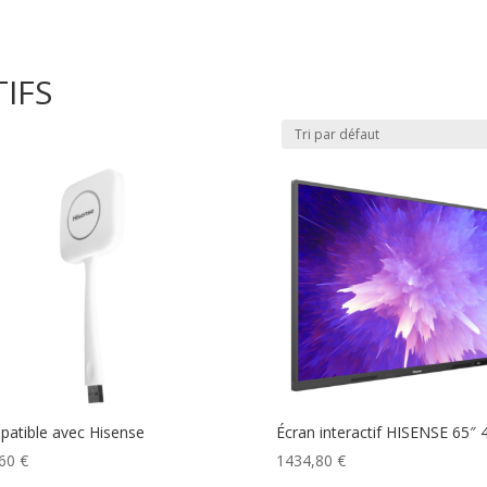
IFS
atible avec Hisense
Écran interactif HISENSE 65″ 
,60
€
1434,80
€