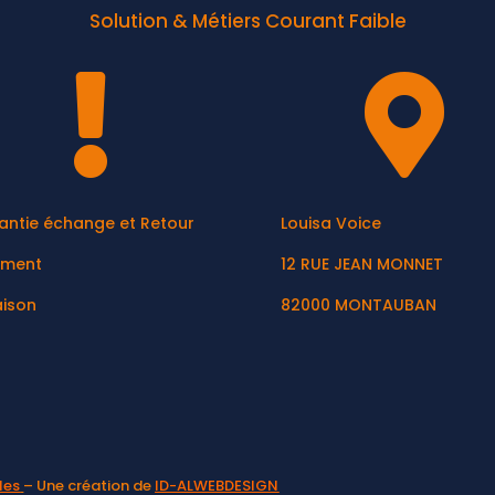
Solution & Métiers Courant Faible


antie échange et Retour
Louisa Voice
ement
12 RUE JEAN MONNET
aison
82000 MONTAUBAN
les
– Une création de
ID-ALWEBDESIGN