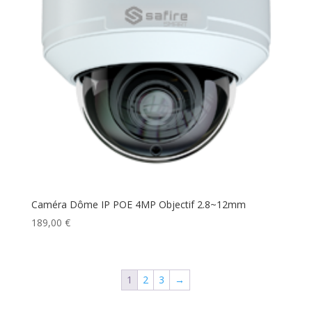
Caméra Dôme IP POE 4MP Objectif 2.8~12mm
189,00
€
1
2
3
→