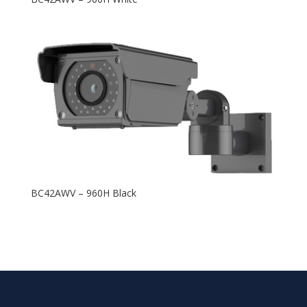
BC42AWV – 960H Black