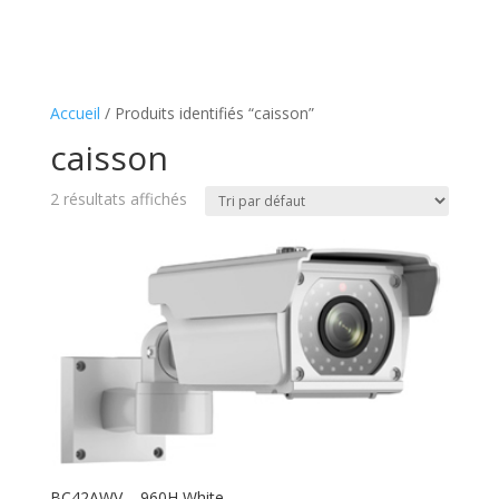
Accueil
/ Produits identifiés “caisson”
caisson
2 résultats affichés
BC42AWV – 960H White