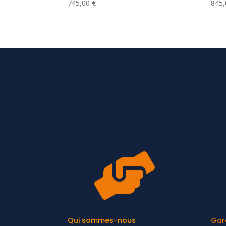
745,00
€
845

Qui sommes-nous
Gar