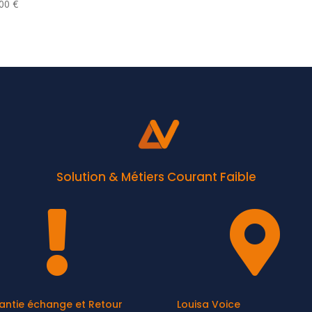
,00
€
Solution & Métiers Courant Faible


antie échange et Retour
Louisa Voice