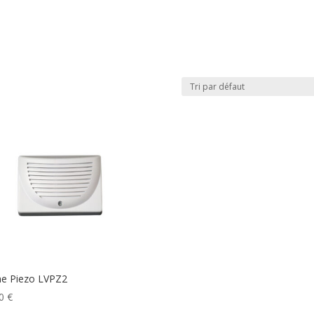
ne Piezo LVPZ2
80
€