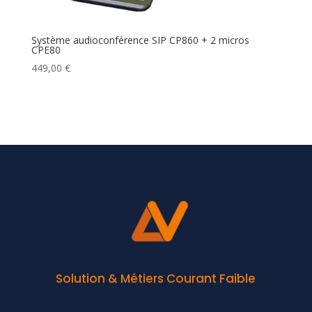
Système audioconférence SIP CP860 + 2 micros
CPE80
449,00
€
Solution & Métiers Courant Faible