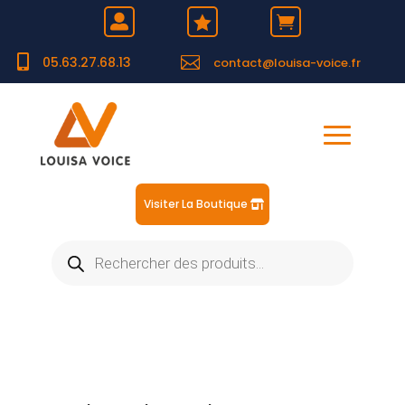





05.63.27.68.13
contact@louisa-voice.fr
Visiter La Boutique
Recherche
de
produits