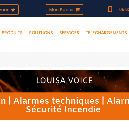

oris
Mon Panier
05.6
PRODUITS
SOLUTIONS
SERVICES
TELECHARGEMENTS
LOUISA VOICE
on
|
Alarmes techniques
|
Alar
Sécurité Incendie