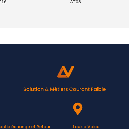
T16
AT08
Solution & Métiers Courant Faible

antie échange et Retour
Louisa Voice