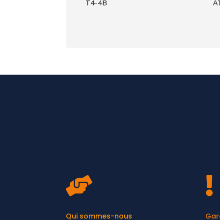
T4-4B
A


Qui sommes-nous
Gar