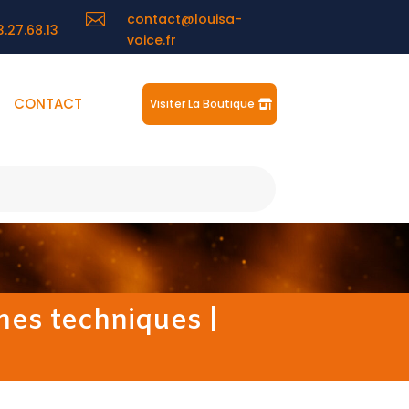

contact@louisa-
3.27.68.13
voice.fr
CONTACT
Visiter La Boutique
mes techniques
|