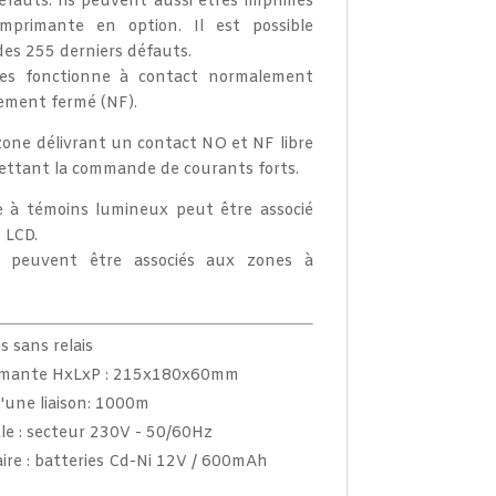
fauts. Ils peuvent aussi êtres imprimés
imprimante en option. Il est possible
 des 255 derniers défauts.
es fonctionne à contact normalement
ement fermé (NF).
 zone délivrant un contact NO et NF libre
ettant la commande de courants forts.
 à témoins lumineux peut être associé
 LCD.
s peuvent être associés aux zones à
s sans relais
rimante HxLxP : 215x180x60mm
'une liaison: 1000m
le : secteur 230V - 50/60Hz
ire : batteries Cd-Ni 12V / 600mAh