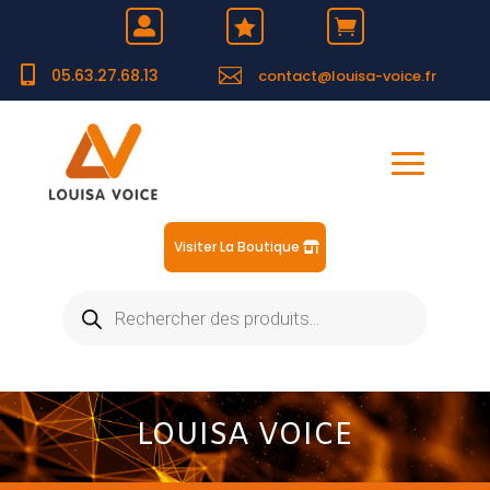





05.63.27.68.13
contact@louisa-voice.fr
Visiter La Boutique
Recherche
de
produits
LOUISA VOICE