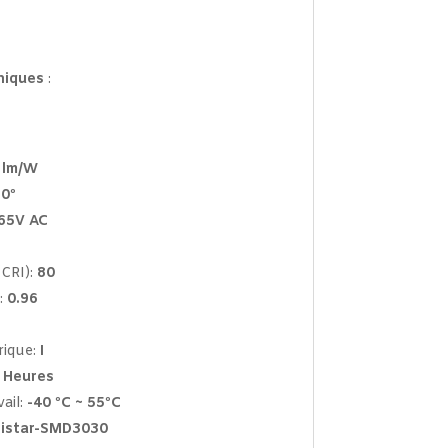
niques
:
 lm/W
0º
65V AC
CRI):
80
:
0.96
rique:
I
 Heures
ail:
-40 ºC ~ 55ºC
istar-SMD3030