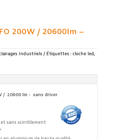
FO 200W / 20600lm –
clairages Industriels
Étiquettes :
cloche led
,
W /
20600 lm
- sans driver
et sans scintillement
°
ur en aluminium de haute qualité.