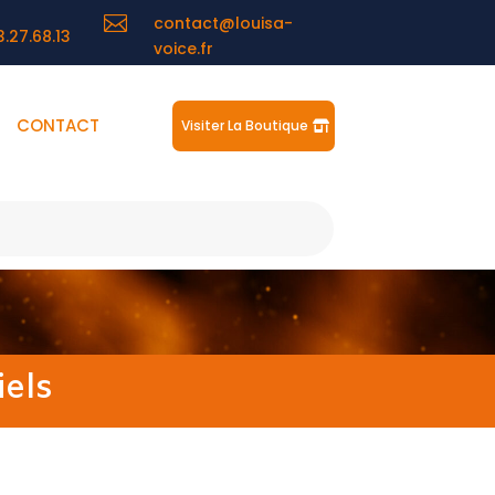

contact@louisa-
3.27.68.13
voice.fr
CONTACT
Visiter La Boutique
iels