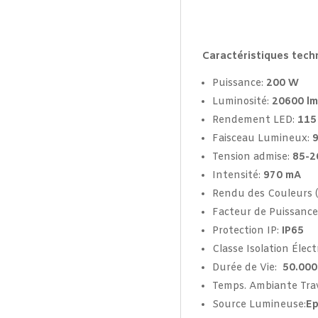
Caractéristiques tech
Puissance:
20
0 W
Luminosité:
20600 lm
Rendement LED:
115
Faisceau Lumineux:
9
Tension admise:
85-2
Intensité:
97
0 mA
Rendu des Couleurs (
Facteur de Puissance
Protection IP:
IP65
Classe Isolation Élect
Durée de Vie:
50.000
Temps. Ambiante Trav
Source Lumineuse:
Ep