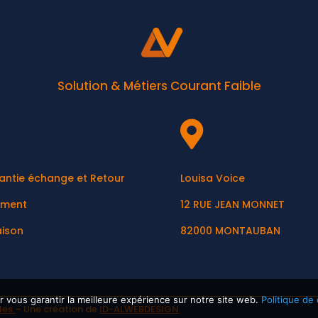
Solution & Métiers Courant Faible

antie échange et Retour
Louisa Voice
ement
12 RUE JEAN MONNET
aison
82000 MONTAUBAN
r vous garantir la meilleure expérience sur notre site web.
Politique de 
les
– Une création de
ID-ALWEBDESIGN