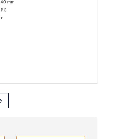
140 mm
 PC
+
S
e