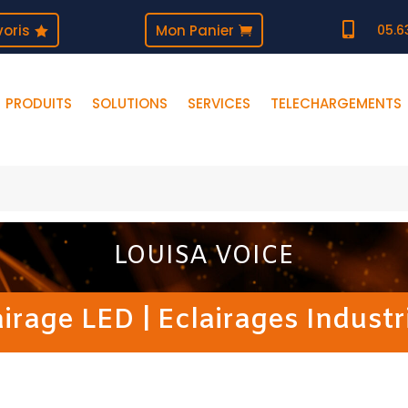

oris
Mon Panier
05.6
PRODUITS
SOLUTIONS
SERVICES
TELECHARGEMENTS
LOUISA VOICE
airage LED
|
Eclairages Industr