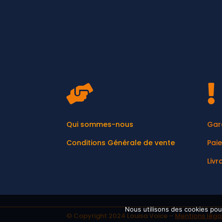


Qui sommes-nous
Gar
Conditions Générale de vente
Pai
Livr
Nous utilisons des cookies pou
© Copyright 2024 Louisa Voice –
Mentions léga