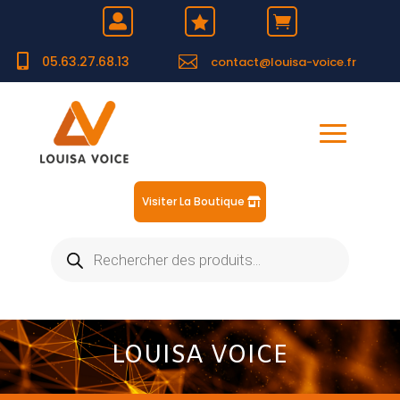





05.63.27.68.13
contact@louisa-voice.fr
Visiter La Boutique
Recherche
de
produits
LOUISA VOICE