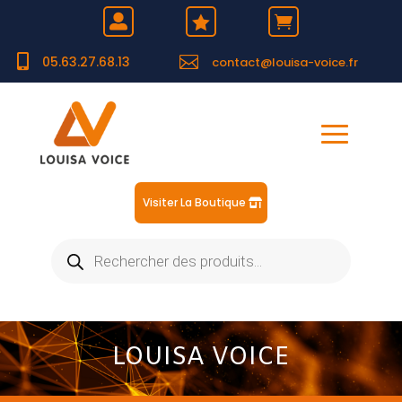





05.63.27.68.13
contact@louisa-voice.fr
Visiter La Boutique
Recherche
de
produits
LOUISA VOICE