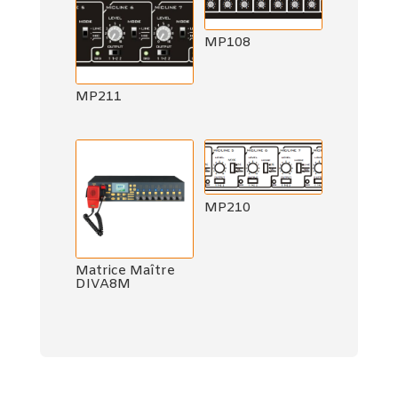
MP108
MP211
MP210
Matrice Maître
DIVA8M