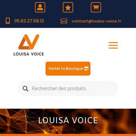





05.63.27.68.13
contact@louisa-voice.fr
Visiter La Boutique
Recherche
de
produits
LOUISA VOICE