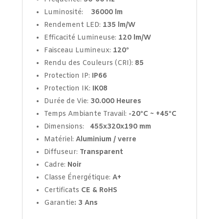
Luminosité:
36000 lm
Rendement LED:
135 lm/W
Efficacité Lumineuse:
120 lm/W
Faisceau Lumineux:
120º
Rendu des Couleurs (CRI):
85
Protection IP:
IP66
Protection IK:
IK08
Durée de Vie:
30.000 Heures
Temps Ambiante Travail:
-20ºC ~ +45ºC
Dimensions:
455x320x190 mm
Matériel:
Aluminiu
m / verre
Diffuseur:
Transparent
Cadre:
Noir
Classe Énergétique:
A+
Certificats
CE & RoHS
Garantie
: 3
Ans