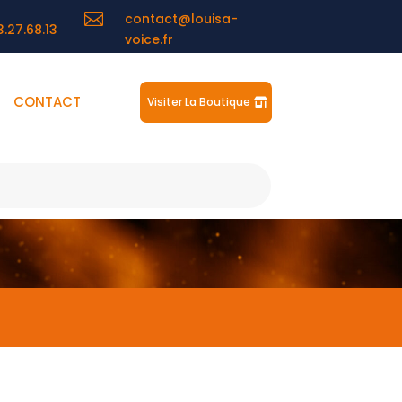

contact@louisa-
3.27.68.13
voice.fr
CONTACT
Visiter La Boutique