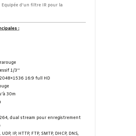
 Equipée d’un filtre IR pour la
cipales :
frarouge
sif 1/3’’
 2048×1536 16:9 full HD
rouge
u’à 30m
m
264, dual stream pour enregistrement
e
, UDP, IP, HTTP, FTP, SMTP, DHCP, DNS,