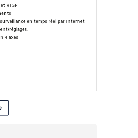
Pet RTSP
ments
surveillance en temps réel par Internet
nt/réglages.
n 4 axes
e