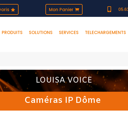

oris
Mon Panier
05.6
PRODUITS
SOLUTIONS
SERVICES
TELECHARGEMENTS
LOUISA VOICE
Caméras IP Dôme