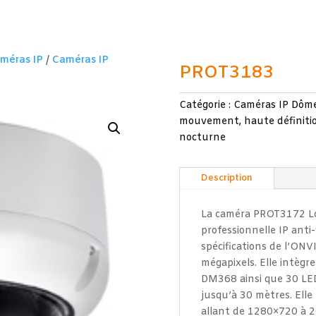
méras IP
/
Caméras IP
PROT3183
Catégorie :
Caméras IP Dôm
mouvement
,
haute définiti
nocturne
Description
La caméra PROT3172 Lo
professionnelle IP ant
spécifications de l’ONV
mégapixels. Elle intèg
DM368 ainsi que 30 LED
jusqu’à 30 mètres. Elle
allant de 1280×720 à 2