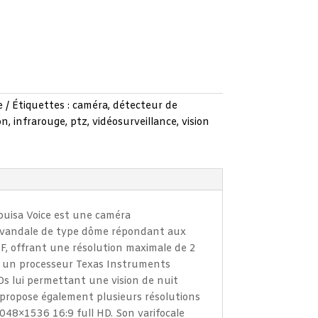
e
Étiquettes :
caméra
,
détecteur de
on
,
infrarouge
,
ptz
,
vidéosurveillance
,
vision
uisa Voice est une caméra
i-vandale de type dôme répondant aux
IF, offrant une résolution maximale de 2
re un processeur Texas Instruments
s lui permettant une vision de nuit
 propose également plusieurs résolutions
048×1536 16:9 full HD. Son varifocale