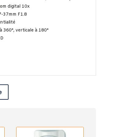
om digital 10x
3.7-37mm F1.8
ntialité
à 360°, verticale à 180°
SD
e