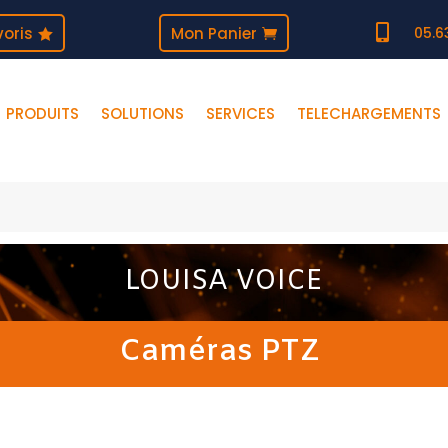

oris
Mon Panier
05.6
PRODUITS
SOLUTIONS
SERVICES
TELECHARGEMENTS
LOUISA VOICE
Caméras PTZ