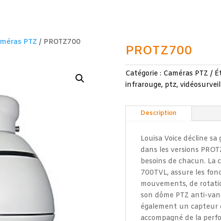
méras PTZ
/ PROTZ700
PROTZ700
Catégorie :
Caméras PTZ
É
infrarouge
,
ptz
,
vidéosurvei
Description
Louisa Voice décline s
dans les versions PROT
besoins de chacun. La 
700TVL, assure les fonc
mouvements, de rotatio
son dôme PTZ anti-vand
également un capteur 
accompagné de la perfor