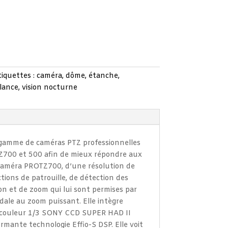
tiquettes :
caméra
,
dôme
,
étanche
,
llance
,
vision nocturne
a gamme de caméras PTZ professionnelles
Z700 et 500 afin de mieux répondre aux
caméra PROTZ700, d’une résolution de
tions de patrouille, de détection des
n et de zoom qui lui sont permises par
ale au zoom puissant. Elle intègre
couleur 1/3 SONY CCD SUPER HAD II
mante technologie Effio-S DSP. Elle voit