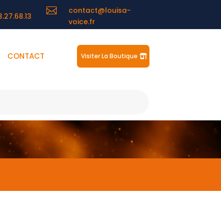

contact@louisa-
3.27.68.13
voice.fr
CONTACT
Visiter La Boutique