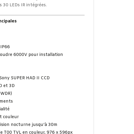
s 30 LEDs IR intégrées.
ncipales
 IP66
foudre 6000V pour installation
 Sony SUPER HAD II CCD
D et 3D
 (WDR)
ements
alité
t couleur
vision nocturne jusqu’à 30m
le T00 TVL en couleur, 976 x 596px