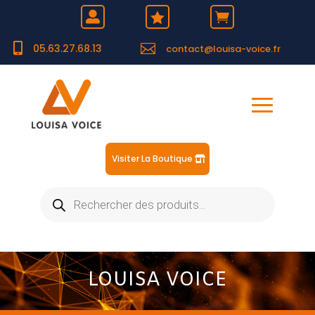





05.63.27.68.13
contact@louisa-voice.fr
Visiter La Boutique
Recherche
de
produits
LOUISA VOICE