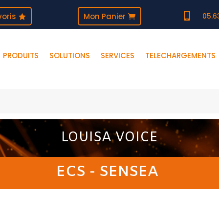

oris
Mon Panier
05.6
PRODUITS
SOLUTIONS
SERVICES
TELECHARGEMENTS
LOUISA VOICE
ECS - SENSEA