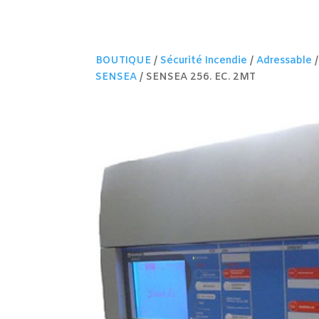
BOUTIQUE
/
Sécurité Incendie
/
Adressable
SENSEA
/ SENSEA 256. EC. 2MT