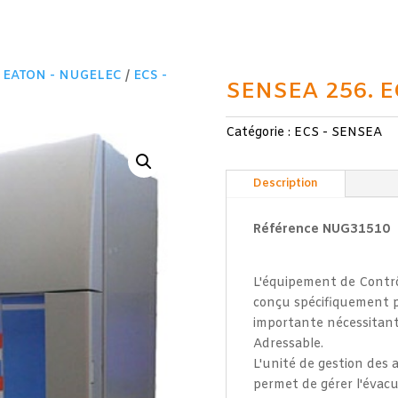
/
EATON - NUGELEC
/
ECS -
SENSEA 256. E
Catégorie :
ECS - SENSEA
Description
Référence NUG31510
L'équipement de Contrôl
conçu spécifiquement p
importante nécessitant
Adressable.
L'unité de gestion des 
permet de gérer l'évac