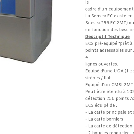
le
cadre d'un équipement 
La Sensea.EC existe en
Snesea.256.EC.2MT) ou 
en fonction des besoins
Descriptif Technique
ECS pré-équipé "prêt à 
points adressables sur 
4
lignes ouvertes.
Equipé d'une UGA (1 zo
sirènes / flah.
Equipé d'un CMSI 2MT (2
Peut être étendu à 102
détection 256 points A
ECS équipé de :
- La carte principale et 
- La carte borniers
- La carte de détecti
- 2 boucles rebouclées