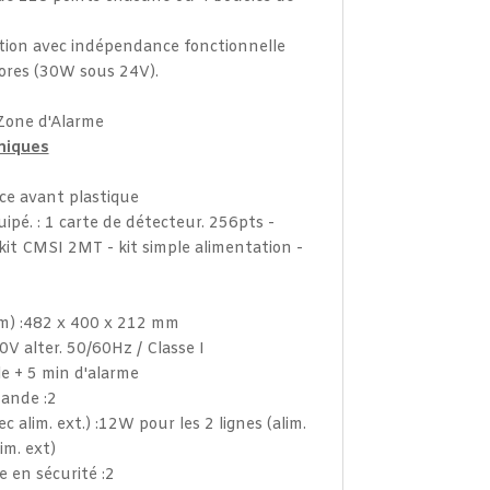
ation avec indépendance fonctionnelle
nores (30W sous 24V).
Zone d'Alarme
niques
ace avant plastique
ipé. : 1 carte de détecteur. 256pts -
it CMSI 2MT - kit simple alimentation -
mm) :482 x 400 x 212 mm
0V alter. 50/60Hz / Classe I
e + 5 min d'alarme
ande :2
c alim. ext.) :12W pour les 2 lignes (alim.
lim. ext)
 en sécurité :2