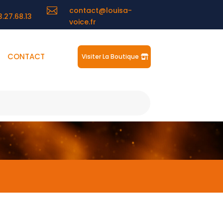

contact@louisa-
3.27.68.13
voice.fr
CONTACT
Visiter La Boutique