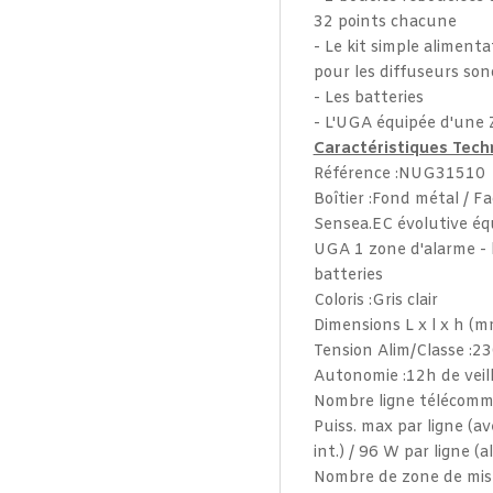
32 points chacune
- Le kit simple aliment
pour les diffuseurs so
- Les batteries
- L'UGA équipée d'une 
Caractéristiques Tech
Référence :NUG31510
Boîtier :Fond métal / F
Sensea.EC évolutive équ
UGA 1 zone d'alarme - k
batteries
Coloris :Gris clair
Dimensions L x l x h (
Tension Alim/Classe :23
Autonomie :12h de veill
Nombre ligne télécomm
Puiss. max par ligne (ave
int.) / 96 W par ligne (a
Nombre de zone de mise