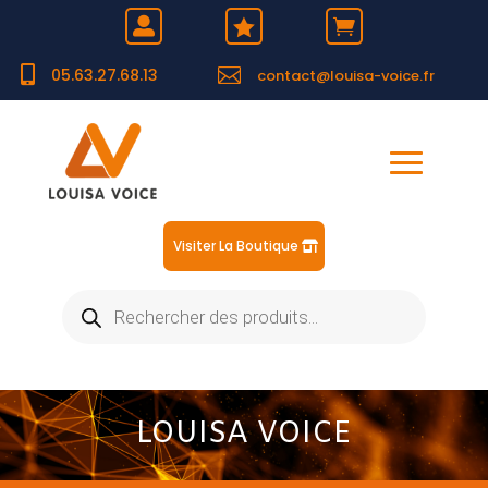





05.63.27.68.13
contact@louisa-voice.fr
Visiter La Boutique
Recherche
de
produits
LOUISA VOICE