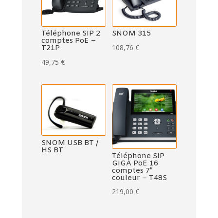
Téléphone SIP 2
SNOM 315
comptes PoE –
108,76
€
T21P
49,75
€
SNOM USB BT /
HS BT
Téléphone SIP
GIGA PoE 16
comptes 7″
couleur – T48S
219,00
€