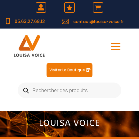





05.63.27.68.13
contact@louisa-voice.fr
Visiter La Boutique
Recherche
de
produits
LOUISA VOICE