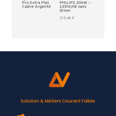
Pro Extra Plat
PHILIPS 200W –
Cadre Argenté
135lm/W sans
driver
213,46
€
Solution & Métiers Courant Faible