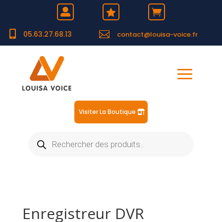





05.63.27.68.13
contact@louisa-voice.fr
Visiter La Boutique
Recherche
de
produits
Enregistreur DVR