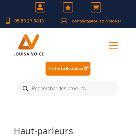





05.63.27.68.13
contact@louisa-voice.fr
Visiter La Boutique
Recherche
de
produits
Haut-parleurs