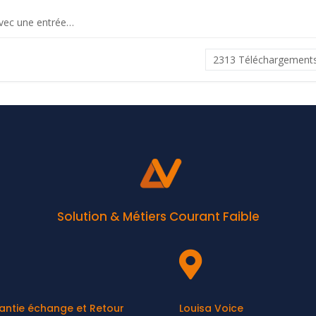
avec une entrée…
2313
Téléchargement
Solution & Métiers Courant Faible

antie échange et Retour
Louisa Voice