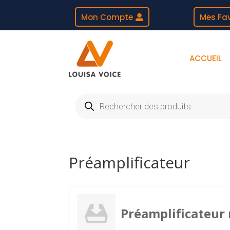
Mon Compte
Mes Fav
ACCUEIL
Recherche
de
produits
Préamplificateur
Préamplificateu