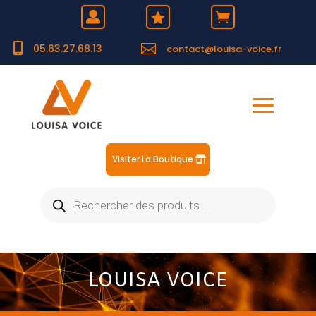





05.63.27.68.13
contact@louisa-voice.fr
Visiter La Boutique
Recherche
de
produits
LOUISA VOICE