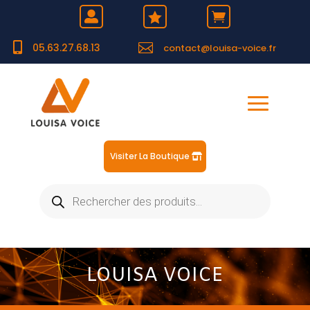





05.63.27.68.13
contact@louisa-voice.fr
Visiter La Boutique
Recherche
de
produits
LOUISA VOICE