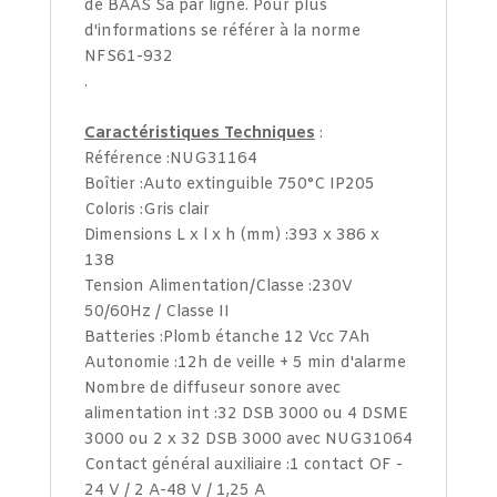
de BAAS Sa par ligne. Pour plus
d'informations se référer à la norme
NFS61-932
.
Caractéristiques Techniques
:
Référence :NUG31164
Boîtier :Auto extinguible 750°C IP205
Coloris :Gris clair
Dimensions L x l x h (mm) :393 x 386 x
138
Tension Alimentation/Classe :230V
50/60Hz / Classe II
Batteries :Plomb étanche 12 Vcc 7Ah
Autonomie :12h de veille + 5 min d'alarme
Nombre de diffuseur sonore avec
alimentation int :32 DSB 3000 ou 4 DSME
3000 ou 2 x 32 DSB 3000 avec NUG31064
Contact général auxiliaire :1 contact OF -
24 V / 2 A-48 V / 1,25 A