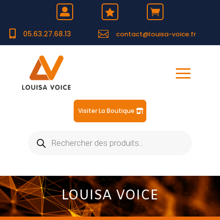





05.63.27.68.13
contact@louisa-voice.fr
Visiter La Boutique
Recherche
de
produits
LOUISA VOICE